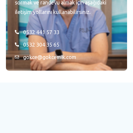
sormak ve randevu almak için aşağıdaki
iletişim yollarını kullanabilirsiniz.
0532 441 57 33
0532 304 35 65
gokce@gokcemik.com