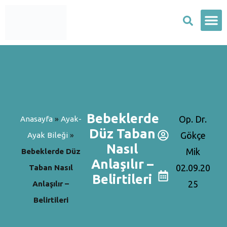
Yeti
Pediy
Bebeklerde
Op. Dr.
Anasayfa
»
Ayak-
Düz Taban
Gökçe
Ayak Bileği
»
Nasıl
Mik
Bebeklerde Düz
Anlaşılır –
02.09.20
Taban Nasıl
Belirtileri
25
Anlaşılır –
Belirtileri