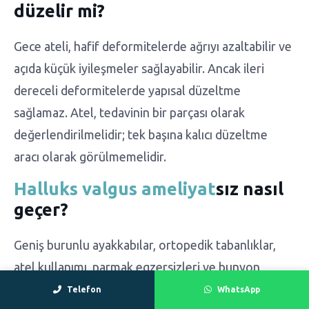
düzelir mi?
Gece ateli, hafif deformitelerde ağrıyı azaltabilir ve
açıda küçük iyileşmeler sağlayabilir. Ancak ileri
dereceli deformitelerde yapısal düzeltme
sağlamaz. Atel, tedavinin bir parçası olarak
değerlendirilmelidir; tek başına kalıcı düzeltme
aracı olarak görülmemelidir.
Halluks valgus ameliyat
sız nasıl
geçer?
Geniş burunlu ayakkabılar, ortopedik tabanlıklar,
atel kullanımı, parmak egzersizleri ve bunyon
koruyucular gibi yöntemler belirtileri hafifletebilir.
Telefon
WhatsApp