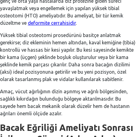
genç ve orta yaşlı hastalarda diz protezine giden süreci
yavaşlatmak veya engellemek için yapılan yüksek tibial
osteotomi (HTO) ameliyatıdır. Bu ameliyat, bir tür kemik
düzeltme ve
deformite cerrahisidir
.
Yüksek tibial osteotomi prosedürünü basitçe anlatmak
gerekirse; diz ekleminin hemen altından, kaval kemiğine (tibia)
kontrollü ve hassas bir kesi yapılır. Bu kesi sayesinde kemikte
bir kama (üçgen) şeklinde boşluk oluşturulur veya bir kama
şeklinde kemik parçası çıkarılır. Daha sonra bacağın dizilimi
(aksi) ideal pozisyonuna getirilir ve bu yeni pozisyon, özel
olarak tasarlanmış plak ve vidalar kullanılarak sabitlenir.
Amaç, vücut ağırlığının dizin aşınmış ve ağrılı bölgesinden,
sağlıklı kıkırdağın bulunduğu bölgeye aktarılmasıdır. Bu
sayede hem bacak mekanik olarak düzelir hem de hastanın
ağrıları önemli ölçüde azalır.
Bacak Eğriliği Ameliyatı Sonrası