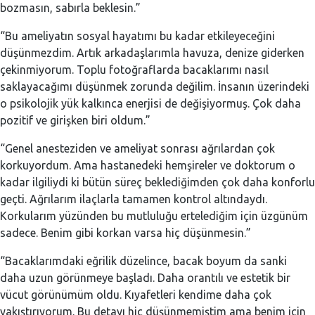
bozmasın, sabırla beklesin.”
“Bu ameliyatın sosyal hayatımı bu kadar etkileyeceğini
düşünmezdim. Artık arkadaşlarımla havuza, denize giderken
çekinmiyorum. Toplu fotoğraflarda bacaklarımı nasıl
saklayacağımı düşünmek zorunda değilim. İnsanın üzerindeki
o psikolojik yük kalkınca enerjisi de değişiyormuş. Çok daha
pozitif ve girişken biri oldum.”
“Genel anesteziden ve ameliyat sonrası ağrılardan çok
korkuyordum. Ama hastanedeki hemşireler ve doktorum o
kadar ilgiliydi ki bütün süreç beklediğimden çok daha konforlu
geçti. Ağrılarım ilaçlarla tamamen kontrol altındaydı.
Korkularım yüzünden bu mutluluğu ertelediğim için üzgünüm
sadece. Benim gibi korkan varsa hiç düşünmesin.”
“Bacaklarımdaki eğrilik düzelince, bacak boyum da sanki
daha uzun görünmeye başladı. Daha orantılı ve estetik bir
vücut görünümüm oldu. Kıyafetleri kendime daha çok
yakıştırıyorum. Bu detayı hiç düşünmemiştim ama benim için