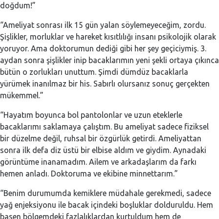
doğdum!”
“Ameliyat sonrası ilk 15 gün yalan söylemeyeceğim, zordu.
Şişlikler, morluklar ve hareket kısıtlılığı insanı psikolojik olarak
yoruyor. Ama doktorumun dediği gibi her şey geçiciymiş. 3.
aydan sonra şişlikler inip bacaklarımın yeni şekli ortaya çıkınca
bütün o zorlukları unuttum. Şimdi dümdüz bacaklarla
yürümek inanılmaz bir his. Sabırlı olursanız sonuç gerçekten
mükemmel.”
“Hayatım boyunca bol pantolonlar ve uzun eteklerle
bacaklarımı saklamaya çalıştım. Bu ameliyat sadece fiziksel
bir düzelme değil, ruhsal bir özgürlük getirdi. Ameliyattan
sonra ilk defa diz üstü bir elbise aldım ve giydim. Aynadaki
görüntüme inanamadım. Ailem ve arkadaşlarım da farkı
hemen anladı. Doktoruma ve ekibine minnettarım.”
“Benim durumumda kemiklere müdahale gerekmedi, sadece
yağ enjeksiyonu ile bacak içindeki boşluklar dolduruldu. Hem
basen bölgemdeki fazlalıklardan kurtuldum hem de