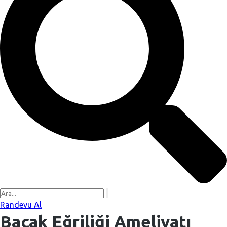
Randevu Al
Bacak Eğriliği Ameliyatı