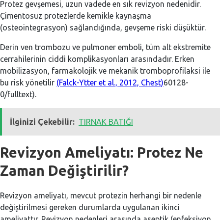
Protez gevşemesi, uzun vadede en sık revizyon nedenidir.
Çimentosuz protezlerde kemikle kaynaşma
(osteointegrasyon) sağlandığında, gevşeme riski düşüktür.
Derin ven trombozu ve pulmoner emboli, tüm alt ekstremite
cerrahilerinin ciddi komplikasyonları arasındadır. Erken
mobilizasyon, farmakolojik ve mekanik tromboprofilaksi ile
bu risk yönetilir
(Falck-Ytter et al., 2012, Chest)
60128-
0/fulltext).
İlginizi Çekebilir:
TIRNAK BATIĞI
Revizyon Ameliyatı: Protez Ne
Zaman Değiştirilir?
Revizyon ameliyatı, mevcut protezin herhangi bir nedenle
değiştirilmesi gereken durumlarda uygulanan ikinci
ameliyattır. Revizyon nedenleri arasında aseptik (enfeksiyon