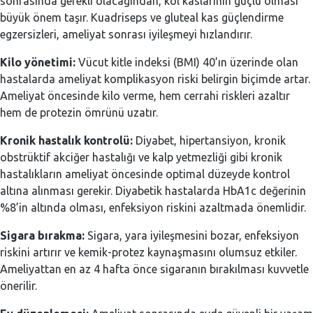
sonrasında gerekli olacağından, kol kaslarının güçlü olması
büyük önem taşır. Kuadriseps ve gluteal kas güçlendirme
egzersizleri, ameliyat sonrası iyileşmeyi hızlandırır.
Kilo yönetimi:
Vücut kitle indeksi (BMI) 40’ın üzerinde olan
hastalarda ameliyat komplikasyon riski belirgin biçimde artar.
Ameliyat öncesinde kilo verme, hem cerrahi riskleri azaltır
hem de protezin ömrünü uzatır.
Kronik hastalık kontrolü:
Diyabet, hipertansiyon, kronik
obstrüktif akciğer hastalığı ve kalp yetmezliği gibi kronik
hastalıkların ameliyat öncesinde optimal düzeyde kontrol
altına alınması gerekir. Diyabetik hastalarda HbA1c değerinin
%8’in altında olması, enfeksiyon riskini azaltmada önemlidir.
Sigara bırakma:
Sigara, yara iyileşmesini bozar, enfeksiyon
riskini artırır ve kemik-protez kaynaşmasını olumsuz etkiler.
Ameliyattan en az 4 hafta önce sigaranın bırakılması kuvvetle
önerilir.